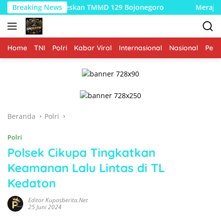
Langsung
 Sukseskan TMMD 129 Bojonegoro
Breaking News
Merajut Asa di Dusun
ke
konten
Home
TNI
Polri
Kabar Viral
Internasional
Nasional
Peme
Beranda
Polri
Polri
Polsek Cikupa Tingkatkan
Keamanan Lalu Lintas di TL
Kedaton
Editor Kupasberita.net
25 Juni 2024