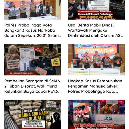
Polres Probolinggo Kota
Usai Berita Mobil Dinas,
Bongkar 3 Kasus Narkoba
Wartawati Mengaku
dalam Sepekan, 20,01 Gram
Diintimidasi oleh Oknum ASN
Sabu Disita
Pemkot Probolinggo dan
Tempuh Jalur Hukum
Pembelian Seragam di SMAN
Ungkap Kasus Pembunuhan
2 Tuban Disorot, Wali Murid
Pengamen Manusia Silver,
Keluhkan Biaya Capai Rp1,6
Polres Probolinggo Kota
Juta
Tangkap Dua Pelaku