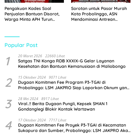
Pengakuan Kades Soal
Sorotan untuk Pasar Murah
Penjualan Bantuan Disorot,
Kota Probolinggo, ASN
Warga Minta APH Turun
Mendominasi Antrean
Tangan
Pembeli
Popular Post
1
20 Maret 2026
22660 Lihat
Satgas TNI Konga RDB XXXIX-G Gelar Layanan
Kesehatan dan Bantuan Kemanusiaan di Maliobongo
2
15 Oktober 2024
9071 Lihat
Dugaan Komitmen Fee Program P3-TGAI di
Probolinggo: LSM JAKPRO Siap Laporkan Oknum yang
Terlibat
3
28 Mei 2024
8917 Lihat
Viral..!! Berita Dugaan Pungli, Kepsek SMAN 1
Gondanglegi Blokir Kontak Wartawan
4
17 Oktober 2024
7717 Lihat
Dugaan Komitmen Fee Proyek P3-TGAI di Kecamatan
Sukapura dan Sumber, Probolinggo: LSM JAKPRO Akan