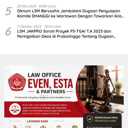
Ambil Sikap
5
29 Mei 2024
6486 Lihat
Oknum LSM Berusaha Jembatani Dugaan Penyuapan
Komite SMANGGI ke Wartawan Dengan Tawarkan Iklan
2,5 Juta
6
5 Oktober 2024
5624 Lihat
LSM JAKPRO Soroti Proyek P3-TGAI T.A 2023 dan
Peringatkan Desa di Probolinggo Tentang Dugaan
Komitmen Fee Proyek P3-TGAI 2024