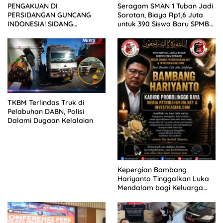
PENGAKUAN DI
Seragam SMAN 1 Tuban Jadi
PERSIDANGAN GUNCANG
Sorotan, Biaya Rp1,6 Juta
INDONESIA! SIDANG
untuk 390 Siswa Baru SPMB
TUNTUTAN DITUNDA,
2026
KELUARGA KORBAN
MENGAMUK DI PN MALANG
TKBM Terlindas Truk di
Pelabuhan DABN, Polisi
Dalami Dugaan Kelalaian
Kepergian Bambang
Hariyanto Tinggalkan Luka
Mendalam bagi Keluarga
Besar Patrolihukum.net